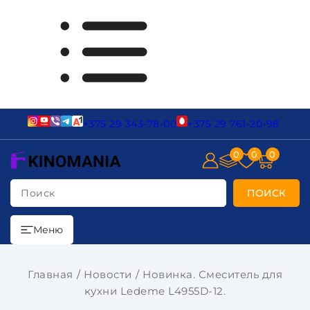
+375 29 343-78-00
+375 29 761-20-98
0
0
0
Поиск
ПОИСК
Меню
Главная
Новости
Новинка. Смеситель для
кухни Ledeme L4955D-12.