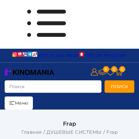
+375 29 343-78-00
+375 29 761-20-98
0
0
0
Поиск
ПОИСК
Меню
Frap
Главная
ДУШЕВЫЕ СИСТЕМЫ
Frap