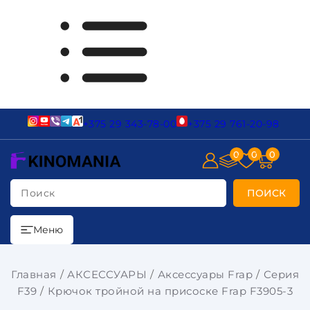
+375 29 343-78-00
+375 29 761-20-98
0
0
0
Поиск
ПОИСК
Меню
Главная
АКСЕССУАРЫ
Аксессуары Frap
Серия
F39
Крючок тройной на присоске Frap F3905-3