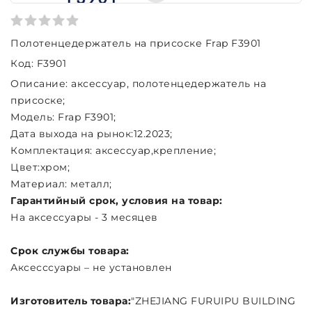
Полотенцедержатель на присоске Frap F3901
М
Код: F3901
К
Описание: аксессуар, полотенцедержатель на
О
присоске;
п
Модель: Frap F3901;
М
Дата выхода на рынок:12.2023;
Д
Комплектация: аксессуар,крепление;
К
Цвет:хром;
Ц
Материал: металл;
М
Гарантийный срок, условия на товар:
Г
На аксессуары - 3 месяцев
Н
Срок службы товара:
С
Аксесссуары – не установлен
А
Изготовитель товара:
"ZHEJIANG FURUIPU BUILDING
И