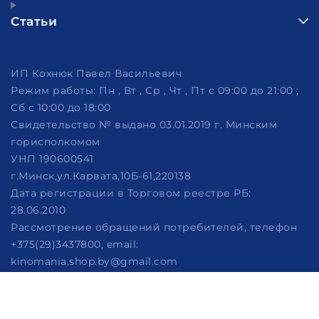
Статьи
ИП Кохнюк Павел Васильевич
Режим работы:
Пн , Вт , Ср , Чт , Пт c 09:00 до 21:00 ;
Сб c 10:00 до 18:00
Свидетельство № выдано 03.01.2019 г. Минским
горисполкомом
УНП 190600541
г.Минск,ул.Карвата,10Б-61,220138
Дата регистрации в Торговом реестре РБ:
28.06.2010
Рассмотрение обращений потребителей, телефон
+375(29)3437800, email:
kinomania.shop.by@gmail.com
Отдел торговли и услуг Администрации
Партизанского района г. Минска: телефон +375 (17)
360-10-94