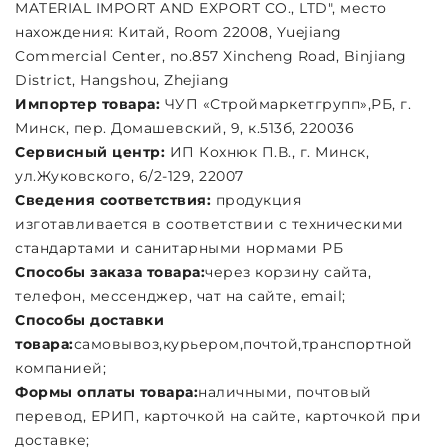
MATERIAL IMPORT AND EXPORT CO., LTD", место
M
нахождения: Китай, Room 22008, Yuejiang
н
Commercial Center, no.857 Xincheng Road, Binjiang
C
District, Hangshou, Zhejiang
D
Импортер товара:
ЧУП «Строймаркетгрупп»,РБ, г.
И
Минск, пер. Домашевский, 9, к.513б, 220036
М
Сервисный центр:
ИП Кохнюк П.В., г. Минск,
С
ул.Жуковского, 6/2-129, 22007
у
Сведения соответствия:
продукция
С
изготавливается в соответствии с техническими
и
стандартами и санитарными нормами РБ
с
Способы заказа товара:
через корзину сайта,
С
телефон, мессенджер, чат на сайте, email;
т
Cпособы доставки
C
товара:
самовывоз,курьером,почтой,транспортной
т
компанией;
к
Формы оплаты товара:
наличными, почтовый
Ф
перевод, ЕРИП, карточкой на сайте, карточкой при
п
доставке;
д